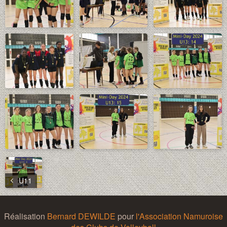
U11
Réalisation
Bernard DEWILDE
pour
l'Association Namuroise