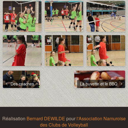
Des coaches
La buvette et le BBQ
Réalisation
Bernard DEWILDE
pour
l'Association Namuroise
des Clubs de Volleyball